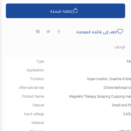
إضافة للسلة
اضف إلى قائمة المفضلة
الوصف
Type:
Ma
Application:
Function:
Super suction, Guasha & Scr
After-sale Service:
Online technical 
Product Name:
Magnetic Therapy Scraping Cupping ma
Feature:
Small and Po
Input voltage:
Material: