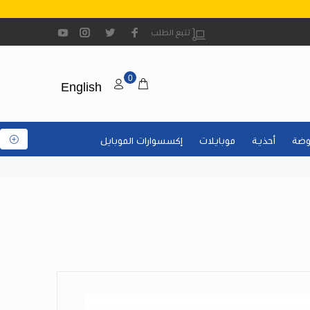
تتبع الطلب
0
English
ضة
أحذية
موبايلات
إكسسوارات الموبايل