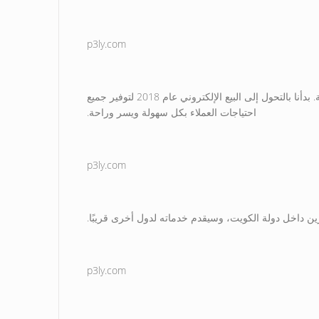
p3ly.com
شركة كويتية معتمدة، بدأت عملها في السوق الكويتي منذ أكثر من 20 عامًا في مجال بيع الجملة والتجزئة لمنتجات متنوعة ومختلفة. بدأنا بالتحول إلى البيع الإلكتروني عام 2018 لتوفير جميع
احتياجات العملاء بكل سهولة ويسر وراحة.
p3ly.com
رين داخل دولة الكويت، وسيقدم خدماته لدول أخرى قريبًا.
p3ly.com